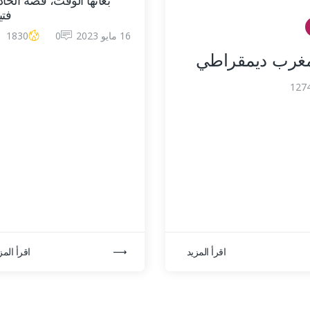
بغاتها الوقت، قصة الخا
فتي
16 مايو 2023
0
1830
127
اقرأ المزيد
اقرأ المز