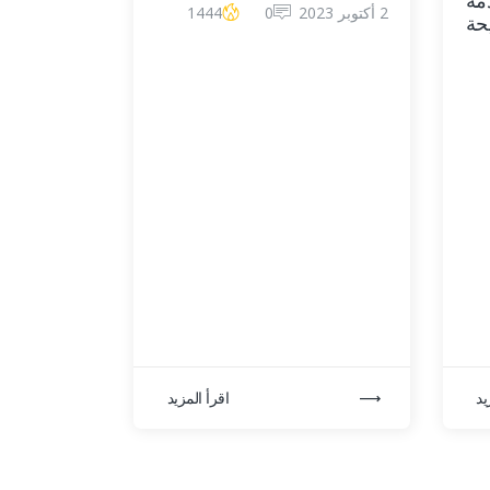
دمة
2 أكتوبر 2023
0
1444
حة
يد
اقرأ المزيد