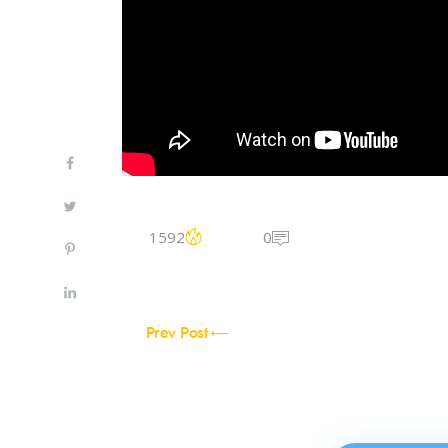
1592
0
Prev Post