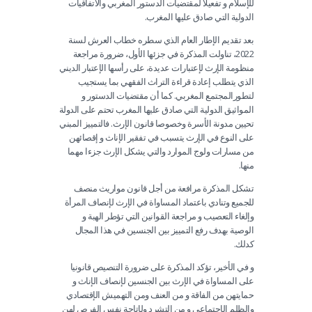
للإسلام و تفعيلا لمقتضيات الدستور المغربي والاتفاقيات
الدولية التي صادق عليها المغرب.
بعد تقديم الإطار العام الذي سطره خطاب العرش لسنة
2022، تناولت المذكرة في جزئها الأول، ضرورة مراجعة
منظومة الإرث لإعتبارات عديدة، على رأسها الإعتبار الديني
الذي يتطلب إعادة قراءة التراث الفقهي بما يستجيب
لتطورالمجتمع المغربي. كما أن مقتضيات الدستور و
المواثيق الدولية التي صادق عليها المغرب تحتم على الدولة
تحيين مدونة الأسرة وخصوصا قانون الإرث. فالتمييز المبني
على النوع في الإرث يتسبب في تفقير الإناث و إقصائهن
من مسارات ولوج الموارد والتي يشكل الإرث جزءا مهما
منها.
تشكل المذكرة مرافعة من أجل قانون مواريث منصف
للجميع وتنادي باعتماد المساواة في الإرث لإنصاف المرأة
وإلغاء التعصيب و مراجعة القوانين التي تؤطر الهبة و
الوصية بهدف رفع التمييز بين الجنسين في هذا المجال
كدلك.
و في الأخير، تؤكد المذكرة على ضرورة التنصيص قانونيا
على المساواة في الإرث بين الجنسين لإنصاف الإناث و
حمايتهن من الفاقة و من العنف ومن التهميش الإقتصادي
والظلم الإجتماعي و من التشرد ولإتاحة نفس الفرص لهن