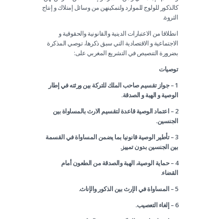
كالذكور للولوج للموارد ولتمكينهن من وسائل إمتلاك و إنتاج
الثروة.
انطلاقا من الاعتبارات الدينية والقانونية والحقوقية و
الاجتماعية و الاقتصادية التي سبق ذكرها، توصي المذكرة
بضرورة التنصيص في التشريع المغربي على:
توصيات
1 – جواز تقسيم صاحب الملك للتركة بين ورثته في إطار
الوصية و الهبة و الصدقة.
2 – اعتماد الوصية قاعدة لتقسيم الارث بالمساواة بين
الجنسين.
3 – تأطير الوصية قانونيا بما يضمن المساواة في القسمة
بين الجنسين بدون تمييز.
4 – حماية الوصية، الهبة والصدقة من الطعون أمام
القضاء.
5 – المساواة في الإرث بين الذكور والإناث.
6 – إلغاء التعصيب.