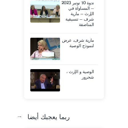
ندوة 10 نونبر 2023
– المساواة في
الإرث – مارية
شرف – تنسيقية
المناصفة
مارية شرف، عرض
لنموذج الوصية
الوصية و الإرث ،
شحرور
ربما يعجبك أيضا