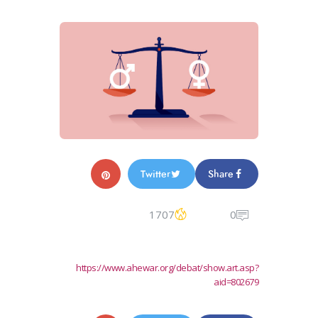
Twitter
Share
1707
0
https://www.ahewar.org/debat/show.art.asp?
aid=802679