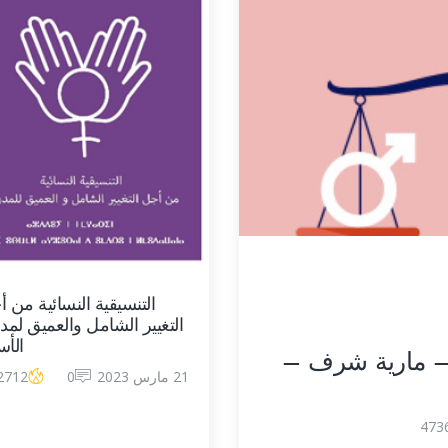
التنسيقية النسائية من 
التغيير الشامل والعميق لمد
الأس
 – مارية شرف –
21 مارس 2023
0
2712
473