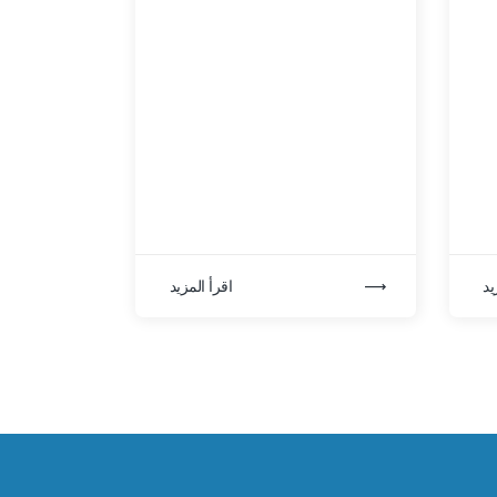
يد
اقرأ المزيد