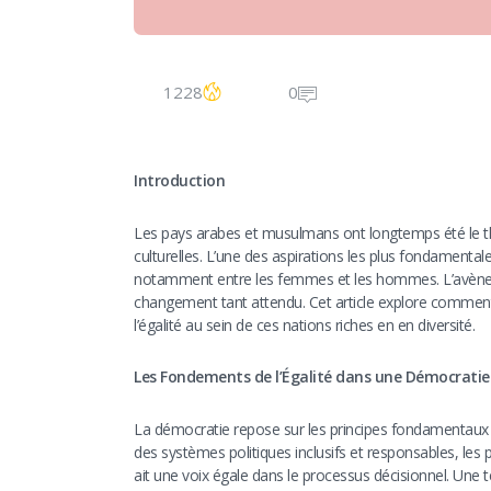
1228
0
Introduction
Les pays arabes et musulmans ont longtemps été le th
culturelles. L’une des aspirations les plus fondamentales
notamment entre les femmes et les hommes. L’avènemen
changement tant attendu. Cet article explore comment
l’égalité au sein de ces nations riches en en diversité.
Les Fondements de l’Égalité dans une Démocratie
La démocratie repose sur les principes fondamentaux d’é
des systèmes politiques inclusifs et responsables, le
ait une voix égale dans le processus décisionnel. Une tel