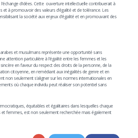
 l’échange d’idées. Cette ouverture intellectuelle contribuerait à
 et à promouvoir des valeurs d’égalité et de tolérance. Les
ensibilisant la société aux enjeux d’égalité et en promouvant des
s arabes et musulmans représente une opportunité sans
une attention particulière à l’égalité entre les femmes et les
ncère en faveur du respect des droits de la personne, de la
ticipation citoyenne, en remédiant aux inégalités de genre et en
ient non seulement s’aligner sur les normes internationales en
ments où chaque individu peut réaliser son potentiel sans
cratiques, équitables et égalitaires dans lesquelles chaque
mes et femmes, est non seulement recherchée mais également