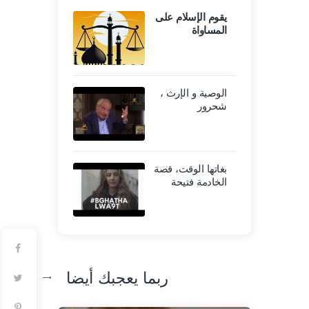
يقوم الإسلام على
المساواة
الوصية و الإرث ،
شحرور
بغاتها الوقت، قصة
الخادمة فتيحة
ربما يعجبك أيضا