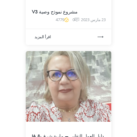
مشروع نموذج وصية V3
23 مارس 2023
0
4779
اقرأ المزيد
دليل العمل النقابي – مارية شرف& IA