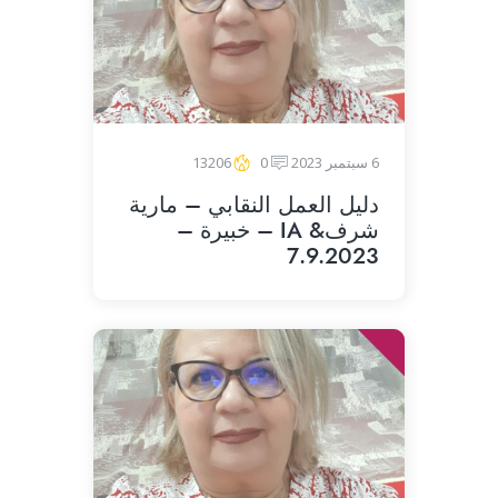
6 سبتمبر 2023
0
13206
دليل العمل النقابي – مارية
شرف& IA – خبيرة –
7.9.2023