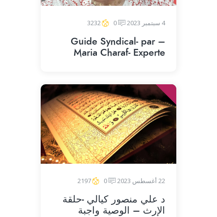
4 سبتمبر 2023
0
3232
– Guide Syndical- par
Maria Charaf- Experte
22 أغسطس 2023
0
2197
د علي منصور كيالي -حلقة
الإرث – الوصية واجبة